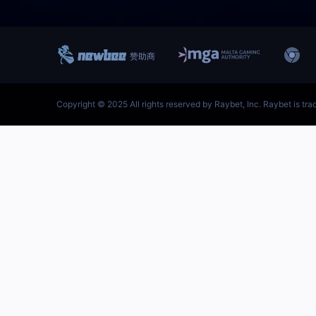
跳
至
内
首页–雷竞技地址-英雄联盟
容