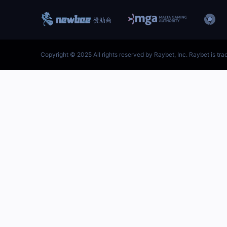
跳
至
内
首页–雷竞技地址-英雄联盟
容