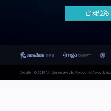
跳
至
内
首页–雷竞技地址-英雄联盟
容