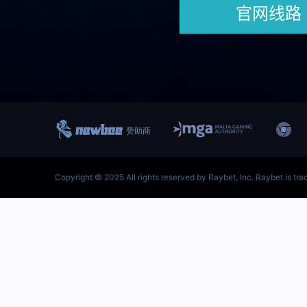
跳
至
内
首页–雷竞技地址-英雄联盟
容