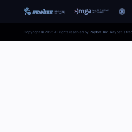
跳
至
内
首页–雷竞技地址-英雄联盟
容