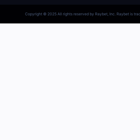
跳
至
内
首页–雷竞技地址-英雄联盟
容