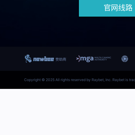
跳
至
内
首页–雷竞技地址-英雄联盟
容