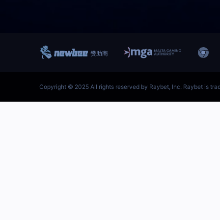
跳
至
内
首页–雷竞技地址-英雄联盟
容