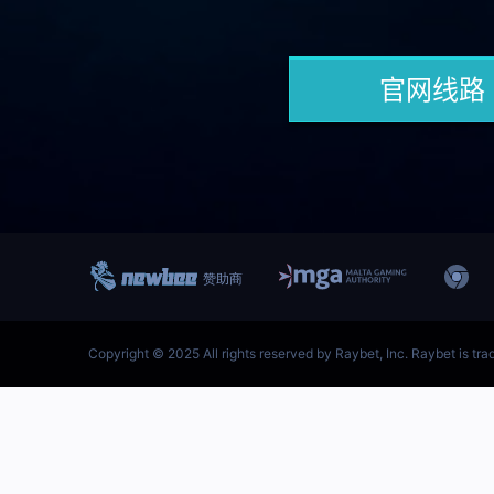
跳
至
内
首页–雷竞技地址-英雄联盟