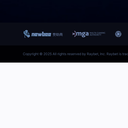
跳
至
内
首页–雷竞技地址-英雄联盟
容