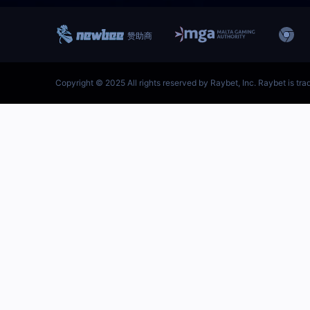
跳
至
内
首页–雷竞技地址-英雄联盟
容