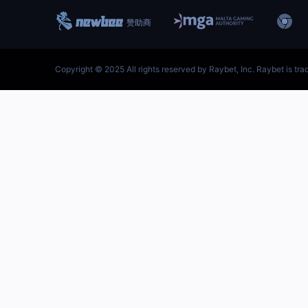
跳
至
内
首页–雷竞技地址-英雄联盟
容