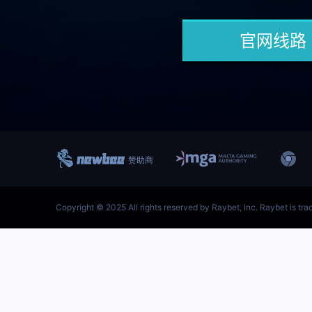
跳
至
内
首页–雷竞技地址-英雄联盟
容