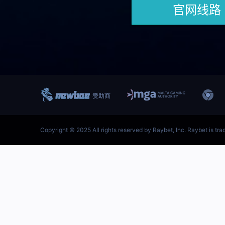
跳
至
内
首页–雷竞技地址-英雄联盟
容