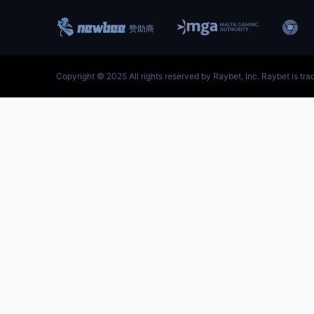
跳
至
内
首页–雷竞技地址-英雄联盟
容