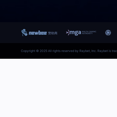
跳
至
内
首页–雷竞技地址-英雄联盟
容