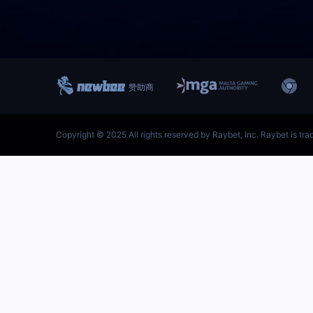
跳
至
内
首页–雷竞技地址-英雄联盟
容