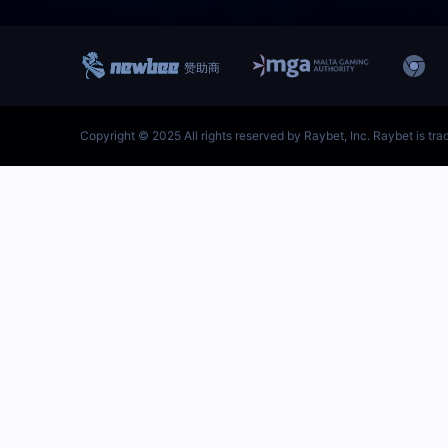
跳
至
内
首页–雷竞技地址-英雄联盟
容